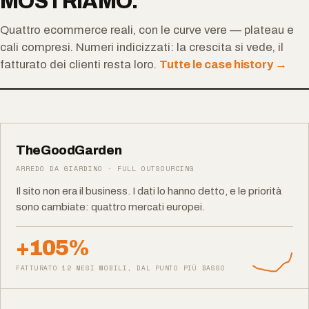
MOSTRIAMO.
Quattro ecommerce reali, con le curve vere — plateau e
cali compresi. Numeri indicizzati: la crescita si vede, il
fatturato dei clienti resta loro.
Tutte le case history →
TheGoodGarden
ARREDO DA GIARDINO · FULL OUTSOURCING
Il sito non era il business. I dati lo hanno detto, e le priorità
sono cambiate: quattro mercati europei.
+105%
FATTURATO 12 MESI MOBILI, DAL PUNTO PIÙ BASSO