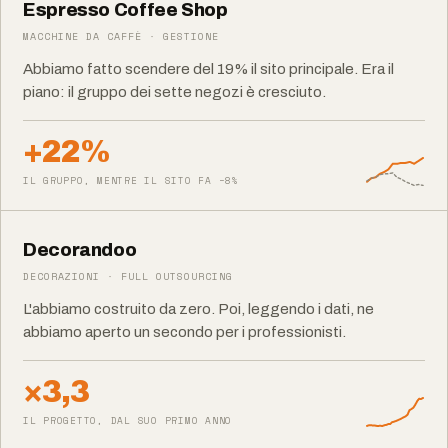
Espresso Coffee Shop
MACCHINE DA CAFFÈ · GESTIONE
Abbiamo fatto scendere del 19% il sito principale. Era il
piano: il gruppo dei sette negozi è cresciuto.
+22%
IL GRUPPO, MENTRE IL SITO FA −8%
Decorandoo
DECORAZIONI · FULL OUTSOURCING
L'abbiamo costruito da zero. Poi, leggendo i dati, ne
abbiamo aperto un secondo per i professionisti.
×3,3
IL PROGETTO, DAL SUO PRIMO ANNO