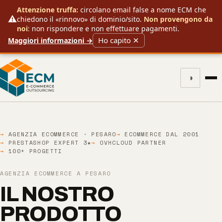
Attenzione truffa:
circolano email false a nome ECM che
⚠️
chiedono il «rinnovo» di dominio/sito.
Non provengono da
noi
: non rispondere e non effettuare pagamenti.
Ho capito ✕
Maggiori informazioni →
◑
AGENZIA ECOMMERCE · PESARO
ECOMMERCE DAL 2001
PRESTASHOP EXPERT 3★
OVHCLOUD PARTNER
100+ PROGETTI
AGENZIA ECOMMERCE A PESARO
IL NOSTRO
PRODOTTO