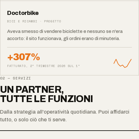
Doctorbike
BICI E RICAMBI · PROGETTO
Aveva smesso di vendere biciclette e nessuno se n'era
accorto: il sito funzionava, gli ordini erano di minuteria.
+307%
FATTURATO, 2° TRIMESTRE 2026 SUL 1°
02 — SERVIZI
UN PARTNER,
TUTTE LE FUNZIONI
Dalla strategia all'operatività quotidiana. Puoi affidarci
tutto, o solo ciò che ti serve.