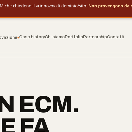
M che chiedono il «rinnovo» di dominio/sito.
Non provengono da 
Case history
Chi siamo
Portfolio
Partnership
Contatti
novazione
▾
N ECM.
E FA