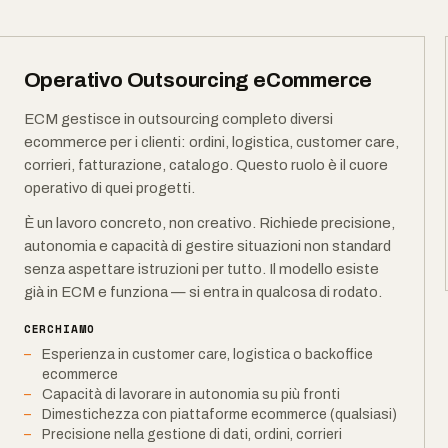
Operativo Outsourcing eCommerce
ECM gestisce in outsourcing completo diversi
ecommerce per i clienti: ordini, logistica, customer care,
corrieri, fatturazione, catalogo. Questo ruolo è il cuore
operativo di quei progetti.
È un lavoro concreto, non creativo. Richiede precisione,
autonomia e capacità di gestire situazioni non standard
senza aspettare istruzioni per tutto. Il modello esiste
già in ECM e funziona — si entra in qualcosa di rodato.
CERCHIAMO
Esperienza in customer care, logistica o backoffice
ecommerce
Capacità di lavorare in autonomia su più fronti
Dimestichezza con piattaforme ecommerce (qualsiasi)
Precisione nella gestione di dati, ordini, corrieri