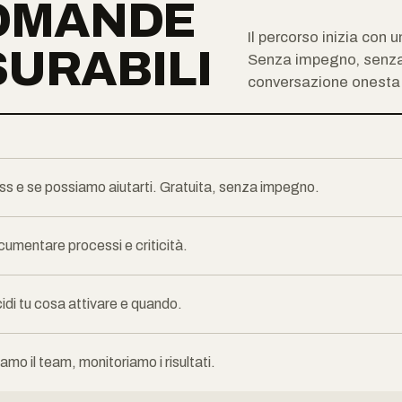
DOMANDE
Il percorso inizia con 
SURABILI
Senza impegno, senza
conversazione onesta s
ess e se possiamo aiutarti. Gratuita, senza impegno.
cumentare processi e criticità.
idi tu cosa attivare e quando.
mo il team, monitoriamo i risultati.