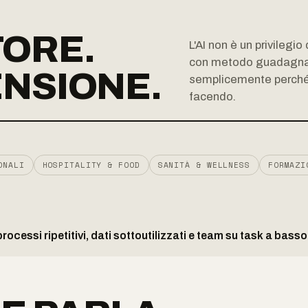
TORE.
L'AI non è un privilegi
con metodo guadagnan
ENSIONE.
semplicemente perché 
facendo.
ONALI
HOSPITALITY & FOOD
SANITÀ & WELLNESS
FORMAZI
ocessi ripetitivi, dati sottoutilizzati e team su task a bass