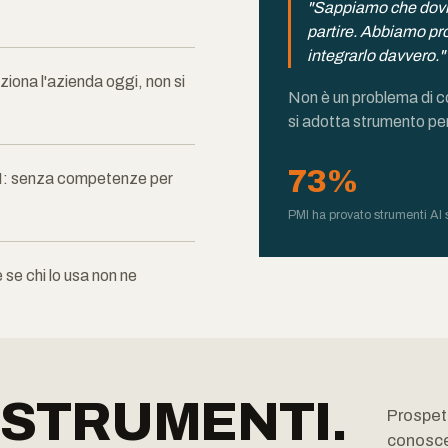
"Sappiamo che dovr
partire. Abbiamo p
integrarlo davvero."
ona l'azienda oggi, non si
Non è un problema di 
si adotta strumento per
73%
AI: senza competenze per
PMI ha provato strumenti AI s
 se chi lo usa non ne
 STRUMENTI.
Prospet
conosce