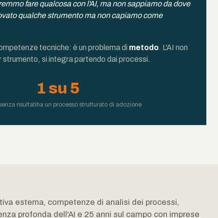
emmo fare qualcosa con l'AI, ma non sappiamo da dove
rovato qualche strumento ma non capiamo come
competenze tecniche: è un problema di
metodo
. L'AI non
 strumento, si integra partendo dai processi.
1 su 5
enza risultati
ha un processo strutturato di adozione
tiva esterna, competenze di analisi dei processi,
nza profonda dell'AI e 25 anni sul campo con imprese