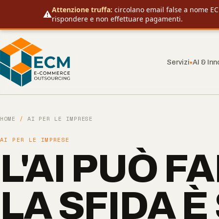
Attenzione truffa:
circolano email false a nome EC
⚠️
rispondere e non effettuare pagamenti.
Servizi
AI & In
▾
HOME
/
AI PER LE IMPRESE
AI PER LE IMPRESE
L'AI PUÒ F
LA SFIDA 