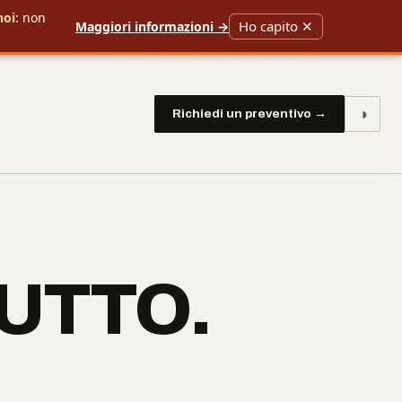
noi
: non
Ho capito ✕
Maggiori informazioni →
◑
Richiedi un preventivo →
TUTTO.