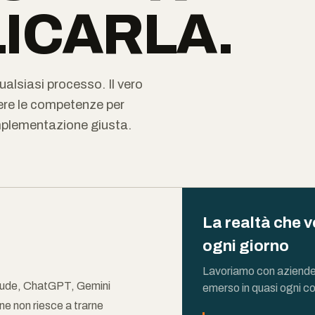
ICARLA.
alsiasi processo. Il vero
vere le competenze per
l'implementazione giusta.
La realtà che 
ogni giorno
Lavoriamo con aziende it
laude, ChatGPT, Gemini
emerso in quasi ogni co
ne non riesce a trarne