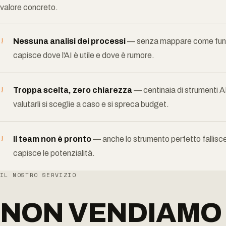
valore concreto.
!
Nessuna analisi dei processi
— senza mappare come funzi
capisce dove l'AI è utile e dove è rumore.
!
Troppa scelta, zero chiarezza
— centinaia di strumenti 
valutarli si sceglie a caso e si spreca budget.
!
Il team non è pronto
— anche lo strumento perfetto fallisce
capisce le potenzialità.
IL NOSTRO SERVIZIO
NON VENDIAMO