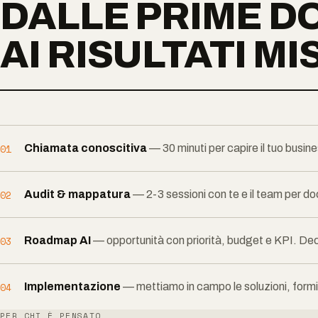
DALLE PRIME 
AI RISULTATI MI
01
Chiamata conoscitiva
— 30 minuti per capire il tuo busin
02
Audit & mappatura
— 2-3 sessioni con te e il team per do
03
Roadmap AI
— opportunità con priorità, budget e KPI. Dec
04
Implementazione
— mettiamo in campo le soluzioni, formia
PER CHI È PENSATO