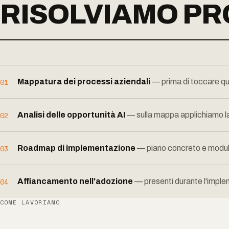
RISOLVIAMO PR
01
Mappatura dei processi aziendali
— prima di toccare qua
02
Analisi delle opportunità AI
— sulla mappa applichiamo la 
03
Roadmap di implementazione
— piano concreto e modula
04
Affiancamento nell'adozione
— presenti durante l'imple
COME LAVORIAMO