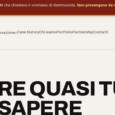
M che chiedono il «rinnovo» di dominio/sito.
Non provengono da 
Case history
Chi siamo
Portfolio
Partnership
Contatti
novazione
▾
ARE QUASI 
È SAPERE