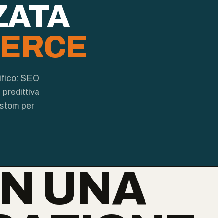
ZATA
ERCE
ifico: SEO
 predittiva
ustom per
ON UNA