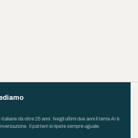
vediamo
aliane da oltre 25 anni. Negli ultimi due anni il tema AI è
nversazione. Il pattern si ripete sempre uguale.